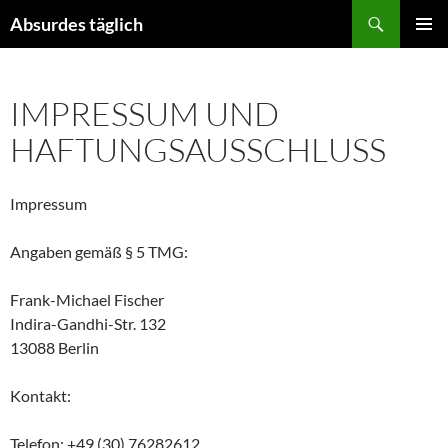
Suchen
Absurdes täglich
ZUM
PRIMÄR
INHALT
MENÜ
SPRINGEN
IMPRESSUM UND
HAFTUNGSAUSSCHLUSS
Impressum
Angaben gemäß § 5 TMG:
Frank-Michael Fischer
Indira-Gandhi-Str. 132
13088 Berlin
Kontakt:
Telefon: +49 (30) 76282612