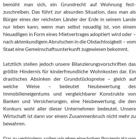
bemüht man sich, ein Grundrecht auf Wohnung fest­
zuschreiben. Das führt zur absurden Situation, dass man als
Bürger eines der reichsten Länder der Erde in seinem Lande
nur leben kann, wenn man selbst neuadlig ist, von einem
Neuadligen in Form eines Mietvertrages adoptiert wird oder –
nach ak­ten­kun­di­gem Abrutschen in die Obdachlosigkeit – vom
Staat eine Ge­mein­schafts­un­ter­kunft zugewiesen bekommt.
Letztlich stellen jedoch unsere Bilanzierungsvorschriften das
größte Hindernis für kinderfreundliche Wohnkosten dar. Ein
drastisches Ab­sin­ken der Grundstückspreise – gleich auf
welche Weise – be­deu­tet Neubewertung des
Immobilieneigentums und vergleichbarer Kon­struk­te von
Banken und Versicherungen, eine Neubewertung, die den
Konkurs wohl aller dieser Unternehmen bedeutet. Unsere
Wirtschaft ist dann vor einem Zusammenbruch nicht mehr zu
be­wah­ren.
Das zu verhindern, sollen wir eben eine hohen Prozentsatz von