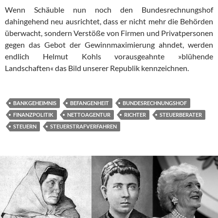
Wenn Schäuble nun noch den Bundesrechnungshof
dahingehend neu ausrichtet, dass er nicht mehr die Behörden
überwacht, sondern Ver­stö­ße von Firmen und Privatpersonen
gegen das Gebot der Ge­winn­ma­xi­mie­rung ahndet, werden
endlich Helmut Kohls vor­aus­ge­ahn­te »blühende
Landschaften« das Bild unserer Republik kenn­zeich­nen.
BANKGEHEIMNIS
BEFANGENHEIT
BUNDESRECHNUNGSHOF
FINANZPOLITIK
NETTOAGENTUR
RICHTER
STEUERBERATER
STEUERN
STEUERSTRAFVERFAHREN