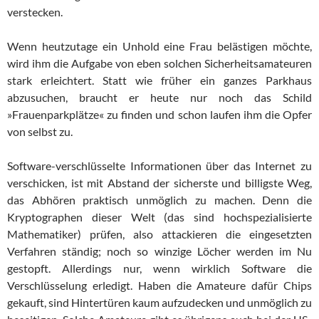
verstecken.
Wenn heutzutage ein Unhold eine Frau belästigen möchte,
wird ihm die Aufgabe von eben solchen Sicherheitsamateuren
stark er­leich­tert. Statt wie früher ein ganzes Parkhaus
abzusuchen, braucht er heu­te nur noch das Schild
»Frauenparkplätze« zu finden und schon laufen ihm die Opfer
von selbst zu.
Software-verschlüsselte Informationen über das Internet zu
ver­schic­ken, ist mit Abstand der sicherste und billigste Weg,
das Ab­hö­ren praktisch unmöglich zu machen. Denn die
Kryptographen dieser Welt (das sind hochspezialisierte
Mathematiker) prüfen, also at­tac­kie­ren die eingesetzten
Verfahren ständig; noch so winzige Löcher wer­den im Nu
gestopft. Allerdings nur, wenn wirklich Software die
Verschlüsselung erledigt. Haben die Amateure dafür Chips
gekauft, sind Hintertüren kaum aufzudecken und unmöglich zu