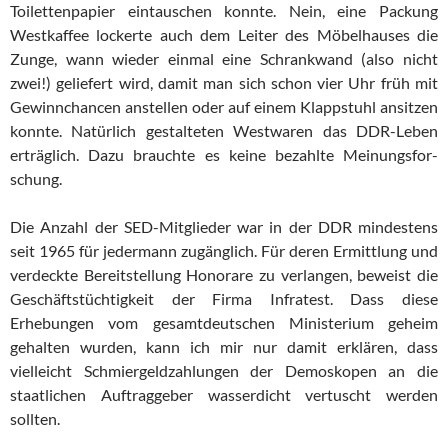
Toilettenpapier ein­tau­schen konnte. Nein, eine Packung
Westkaffee lockerte auch dem Lei­ter des Möbelhauses die
Zunge, wann wieder einmal eine Schrank­wand (also nicht
zwei!) geliefert wird, damit man sich schon vier Uhr früh mit
Gewinnchancen anstellen oder auf einem Klapp­stuhl ansitzen
konnte. Natürlich gestalteten Westwaren das DDR-Leben
erträglich. Dazu brauchte es keine bezahlte Mei­nungs­for­
schung.
Die Anzahl der SED-Mitglieder war in der DDR mindestens
seit 1965 für jedermann zugänglich. Für deren Ermittlung und
verdeckte Bereitstellung Honorare zu verlangen, beweist die
Ge­schäfts­tüch­tig­keit der Firma Infratest. Dass diese
Erhebungen vom ge­samt­deut­schen Ministerium geheim
gehalten wurden, kann ich mir nur damit erklären, dass
vielleicht Schmiergeldzahlungen der De­mos­ko­pen an die
staatlichen Auftraggeber wasserdicht ver­tuscht werden
sollten.