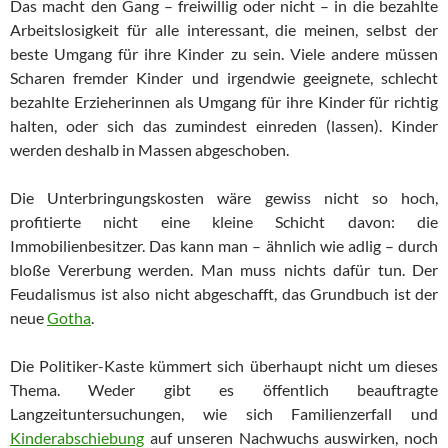
Das macht den Gang – freiwillig oder nicht – in die bezahlte
Ar­beits­lo­sig­keit für alle interessant, die meinen, selbst der
beste Umgang für ihre Kinder zu sein. Viele andere müssen
Scharen fremder Kin­der und irgendwie geeignete, schlecht
bezahlte Erzieherinnen als Um­gang für ihre Kinder für richtig
halten, oder sich das zumindest ein­re­den (lassen). Kinder
werden deshalb in Massen abgeschoben.
Die Unterbringungskosten wäre gewiss nicht so hoch,
profitierte nicht eine kleine Schicht davon: die
Immobilienbesitzer. Das kann man – ähnlich wie adlig – durch
bloße Vererbung werden. Man muss nichts dafür tun. Der
Feudalismus ist also nicht abgeschafft, das Grund­buch ist der
neue
Gotha
.
Die Politiker-Kaste kümmert sich überhaupt nicht um dieses
Thema. Weder gibt es öffentlich beauftragte
Langzeituntersuchungen, wie sich Familienzerfall und
Kinderabschiebung
auf unseren Nachwuchs auswirken, noch