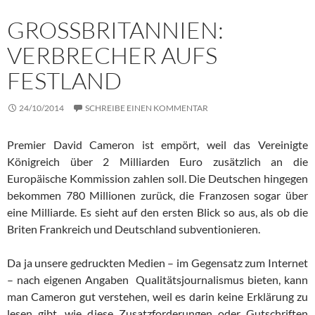
GROSSBRITANNIEN: V
ERBRECHER AUFS F
ESTLAND
24/10/2014
SCHREIBE EINEN KOMMENTAR
Premier David Cameron ist empört, weil das Vereinigte
Königreich über 2 Milliarden Euro zusätzlich an die
Europäische Kom­mis­sion zahlen soll. Die Deutschen hingegen
bekommen 780 Millionen zu­rück, die Franzosen sogar über
eine Milliarde. Es sieht auf den ers­ten Blick so aus, als ob die
Briten Frankreich und Deutschland sub­ven­tio­nie­ren.
Da ja unsere gedruckten Medien – im Gegensatz zum Internet
– nach eigenen Angaben Qualitätsjournalismus bieten, kann
man Ca­me­ron gut verstehen, weil es darin keine Erklärung zu
lesen gibt, wie diese Zusatzforderungen oder Gutschriften