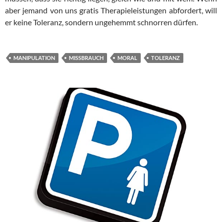
aber jemand von uns gratis The­ra­pie­leis­tun­gen abfordert, will
er keine Toleranz, sondern ungehemmt schnor­ren dür­fen.
MANIPULATION
MISSBRAUCH
MORAL
TOLERANZ