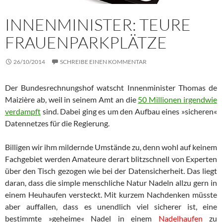
INNENMINISTER: TEURE
FRAUENPARKPLÄTZE
26/10/2014
SCHREIBE EINEN KOMMENTAR
Der Bundesrechnungshof watscht Innenminister Thomas de
Maizière ab, weil in seinem Amt an die
50 Millionen irgendwie
ver­dampft
sind. Dabei ging es um den Aufbau eines »sicheren«
Da­ten­net­zes für die Regierung.
Billigen wir ihm mildernde Umstände zu, denn wohl auf keinem
Fach­gebiet werden Amateure derart blitzschnell von Experten
über den Tisch gezogen wie bei der Datensicherheit. Das liegt
daran, dass die simple menschliche Natur Nadeln allzu gern in
einem Heuhaufen versteckt. Mit kurzem Nachdenken müsste
aber auffallen, dass es un­end­lich viel sicherer ist, eine
bestimmte »geheime« Nadel in einem
Nadelhaufen
zu