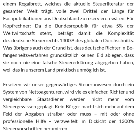
ei­nem Regalbrett, welches die aktuelle Steuerliteratur der
gesamten Welt trägt, volle zwei Drittel der Länge für
Fachpublikationen aus Deutschl­and zu reservieren wären. Für
Kopfrechner: Da die Bun­des­re­pub­lik für etwa 5% der
Weltwirtschaft steht, beträgt damit die Komp­le­xi­tät
des deutsche Steuerrechts 1300% des globalen Durch­schnitts.
Was übrigens auch der Grund ist, dass deutsche Richter in Be­
fan­genheitsverfahren grundsätzlich keinen Eid ablegen, dass
sie noch nie eine falsche Steuererklärung abgegeben haben,
weil das in unserem Land praktisch unmöglich ist.
Ersetzen wir unser gegenwärtiges Steuerunwesen durch ein
System von Nettoagenturen, wird vieles einfacher, Richter und
ver­gleich­ba­re Staatsdiener werden nicht mehr vom
Steuergewissen geplagt. Kein Bürger macht sich mehr auf dem
Feld der Abgaben strafbar oder muss – mit oder ohne
professionelle Hilfe – verzweifelt im Dic­kicht der 1300%
Steuervorschriften herumirren.