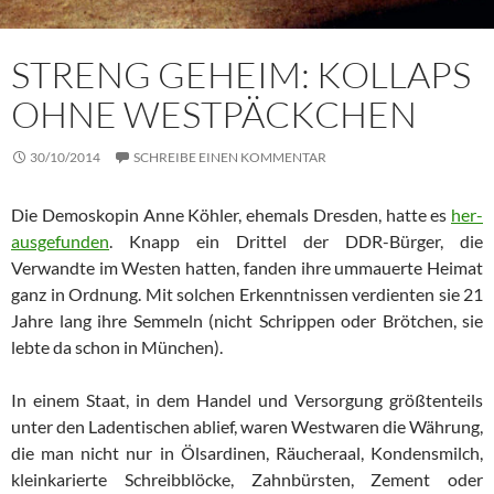
STRENG GEHEIM: KOLLAPS
OHNE WESTPÄCKCHEN
30/10/2014
SCHREIBE EINEN KOMMENTAR
Die Demoskopin Anne Köhler, ehemals Dresden, hatte es
her­
aus­ge­fun­den
. Knapp ein Drittel der DDR-Bürger, die
Verwandte im Wes­ten hatten, fanden ihre ummauerte Heimat
ganz in Ordnung. Mit solchen Erkenntnissen verdienten sie 21
Jahre lang ihre Sem­meln (nicht Schrippen oder Brötchen, sie
lebte da schon in Mün­chen).
In einem Staat, in dem Handel und Versorgung größtenteils
unter den Ladentischen ablief, waren Westwaren die Währung,
die man nicht nur in Ölsardinen, Räucheraal, Kondensmilch,
kleinkarierte Schreib­blöcke, Zahnbürsten, Zement oder