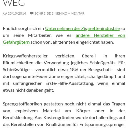
WEG
23/10/2014
SCHREIBE EINEN KOMMENTAR
Endlich sorgt sich ein
Unternehmen der Zigarettenindustrie
so
um seine Mitarbeiter, wie es
andere Hersteller von
Gefahrgütern
schon vor Jahrzehnten eingerichtet haben.
Kriegswaffenhersteller verbieten überall in ihren
Räumlichkeiten die Verwendung jegliches Schießgeräts. Für
Schießwütige – ver­mut­lich etwa 18% der Belegschaft – sind
dort sogenannte Feuerräume ein­ge­rich­tet, schallgedämpft und
mit umfangreicher Erste-Hilfe-Aus­stat­tung, wenn einmal
etwas nicht daneben geht.
Sprengstofffabriken gestatten noch nicht einmal das Tragen
von ex­plo­si­vem Material am Körper oder in der
Berufskleidung. Aus Kos­ten­grün­den wurde dort allerdings auf
das Bereitstellen von Knall­räu­men für Entspannungssprenger