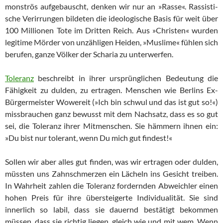
monströs aufgebauscht, denken wir nur an »Rasse«. Ras­sis­ti­
sche Verirrungen bildeten die ideologische Basis für weit über
100 Mil­lionen Tote im Dritten Reich. Aus »Christen« wurden
legitime Mör­der von unzähligen Heiden, »Muslime« fühlen sich
berufen, gan­ze Völker der Scharia zu unterwerfen.
Toleranz
beschreibt in ihrer ursprünglichen Bedeutung die
Fähigkeit zu dulden, zu ertragen. Menschen wie Berlins Ex-
Bürgermeister Wowereit (»Ich bin schwul und das ist gut so!«)
missbrauchen ganz bewusst mit dem Nachsatz, dass es so gut
sei, die Toleranz ihrer Mit­men­schen. Sie hämmern ihnen ein:
»Du bist nur tolerant, wenn Du mich gut findest!«
Sollen wir aber alles gut finden, was wir ertragen oder dulden,
müss­ten uns Zahnschmerzen ein Lächeln ins Gesicht treiben.
In Wahrheit zah­len die Toleranz fordernden Abweichler einen
hohen Preis für ihre übersteigerte Individualität. Sie sind
innerlich so labil, dass sie dau­ernd bestätigt bekommen
müssen, dass sie richtig liegen, gleich wie und mit wem. Wenn