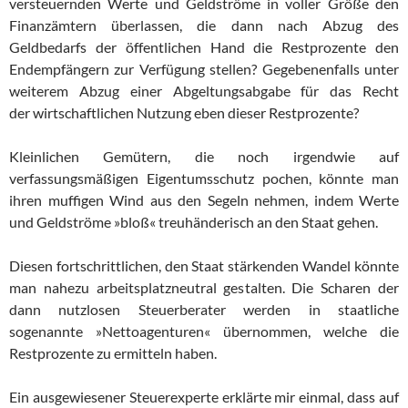
versteuernden Werte und Geld­strö­me in voller Größe den
Finanzämtern überlassen, die dann nach Abzug des
Geldbedarfs der öffentlichen Hand die Rest­pro­zen­te den
Endempfängern zur Verfügung stellen? Gegebenenfalls unter
wei­te­rem Abzug einer Ab­gel­tungs­ab­gabe für das Recht
der wirt­schaftlichen Nutzung eben die­ser Restprozente?
Kleinlichen Gemütern, die noch irgendwie auf
verfassungsmäßigen Eigentumsschutz pochen, könnte man
ihren muffigen Wind aus den Se­geln nehmen, indem Werte
und Geldströme »bloß« treu­hän­de­risch an den Staat gehen.
Diesen fortschrittlichen, den Staat stärkenden Wandel könnte
man nahezu arbeitsplatzneutral gestalten. Die Scharen der
dann nutz­lo­sen Steuerberater werden in staatliche
sogenannte »Net­to­agen­tu­ren« übernommen, welche die
Restprozente zu ermitteln haben.
Ein ausgewiesener Steuerexperte erklärte mir einmal, dass auf