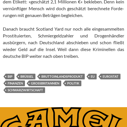
dem Etikett: »ge­schätzt 2,1 Millionen €« bekleben. Denn kein
ver­nünf­ti­ger Mensch wird doch geschätzt berechnete For­de­
run­gen mit ge­nau­en Beträgen begleichen.
Danach braucht Scotland Yard nur noch alle eingesammelten
Pros­ti­tuier­ten, Schmiergeldzahler und Drogenhändler
ausbürgern, nach Deutsch­land abschieben und schon fließt
wieder Geld auf die Insel. Weil dann diese Kriminellen das
deutsche BIP weiter nach oben trei­ben.
BIP
BRÜSSEL
BRUTTOINLANDSPRODUKT
EU
EUROSTAT
FINANZEN
GROSSBRITANNIEN
POLITIK
SCHWARZWIRTSCHAFT