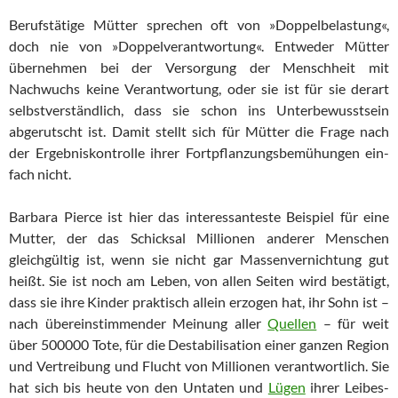
Berufstätige Mütter sprechen oft von »Doppelbelastung«,
doch nie von »Doppelverantwortung«. Entweder Mütter
übernehmen bei der Versorgung der Menschheit mit
Nachwuchs keine Verantwortung, oder sie ist für sie derart
selbstverständlich, dass sie schon ins Un­ter­bewusst­sein
abgerutscht ist. Damit stellt sich für Mütter die Fra­ge nach
der Ergebniskontrolle ihrer Fortpflanzungsbemühungen ein­
fach nicht.
Barbara Pierce ist hier das interessanteste Beispiel für eine
Mutter, der das Schicksal Millionen anderer Menschen
gleichgültig ist, wenn sie nicht gar Massenvernichtung gut
heißt. Sie ist noch am Leben, von allen Seiten wird bestätigt,
dass sie ihre Kinder praktisch allein erzogen hat, ihr Sohn ist –
nach übereinstimmender Meinung aller
Quellen
– für weit
über 500000 Tote, für die Destabilisation einer gan­zen Region
und Vertreibung und Flucht von Millionen ver­ant­wort­lich. Sie
hat sich bis heute von den Untaten und
Lügen
ihrer Lei­bes­