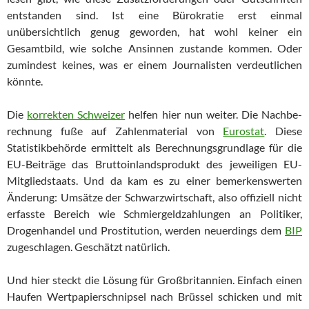
entstanden sind. Ist eine Bürokratie erst einmal
unübersichtlich genug geworden, hat wohl keiner ein
Gesamtbild, wie solche Ansinnen zustande kommen. Oder
zumindest keines, was er einem Journalisten verdeutlichen
könnte.
Die
korrekten Schweizer
helfen hier nun weiter. Die Nach­be­
rech­nung fuße auf Zahlenmaterial von
Eurostat
. Diese
Statistikbehörde ermittelt als Berechnungsgrundlage für die
EU-Beiträge das Brut­to­inlandsprodukt des jeweiligen EU-
Mitgliedstaats. Und da kam es zu einer bemerkenswerten
Änderung: Umsätze der Schwarz­wirt­schaft, also offiziell nicht
erfasste Bereich wie Schmier­geld­zah­lun­gen an Politiker,
Drogenhandel und Prostitution, werden neuerdings dem
BIP
zugeschlagen. Geschätzt natürlich.
Und hier steckt die Lösung für Großbritannien. Einfach einen
Hau­fen Wertpapierschnipsel nach Brüssel schicken und mit