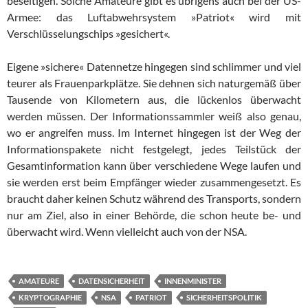
beseitigen. Sol­che Amateure gibt es übrigens auch bei der US-
Armee: das Luft­ab­wehr­sys­tem »Patriot« wird mit
Verschlüsselungschips »ge­si­chert«.
Eigene »sichere« Datennetze hingegen sind schlimmer und viel
teu­rer als Frauenparkplätze. Sie dehnen sich naturgemäß über
Tau­sen­de von Kilometern aus, die lückenlos überwacht
werden müssen. Der Informationssammler weiß also genau,
wo er angreifen muss. Im Internet hingegen ist der Weg der
Informationspakete nicht fest­ge­legt, jedes Teilstück der
Gesamtinformation kann über ver­schie­de­ne Wege laufen und
sie werden erst beim Empfänger wieder zu­sam­men­ge­setzt. Es
braucht daher keinen Schutz während des Trans­ports, sondern
nur am Ziel, also in einer Behörde, die schon heute be- und
überwacht wird. Wenn vielleicht auch von der NSA.
AMATEURE
DATENSICHERHEIT
INNENMINISTER
KRYPTOGRAPHIE
NSA
PATRIOT
SICHERHEITSPOLITIK