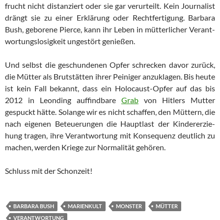
frucht nicht distanziert oder sie gar verurteilt. Kein Journalist
drängt sie zu einer Erklärung oder Rechtfertigung. Barbara
Bush, ge­bo­re­ne Pierce, kann ihr Leben in mütterlicher Ver­ant­
wor­tungs­lo­sig­keit un­ge­stört genießen.
Und selbst die geschundenen Opfer schrecken davor zurück,
die Müt­ter als Brutstätten ihrer Peiniger anzuklagen. Bis heute
ist kein Fall bekannt, dass ein Holocaust-Opfer auf das bis
2012 in Leonding auffindbare
Grab
von Hitlers Mutter
gespuckt hätte. Solange wir es nicht schaffen, den Müttern, die
nach eigenen Beteuerungen die Haupt­last der Kin­der­er­zie­
hung tra­gen, ihre Verantwortung mit Kon­se­quenz deutlich zu
machen, wer­den Kriege zur Normalität gehören.
Schluss mit der Schonzeit!
BARBARA BUSH
MARIENKULT
MONSTER
MÜTTER
VERANTWORTUNG