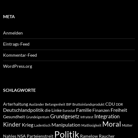
META
Anmelden
Eintrags-Feed
Kommentar-Feed
WordPress.org
SCHLAGWORTE
Arterhaltung
CDU
Ausländer
Befangenheit
BIP
Bruttoinlandsprodukt
DDR
Deutschlandpolitik
Familie
Freiheit
die Linke
Finanzen
Eurostat
Grundgesetz
Integration
Gesundheit
Grundeigentum
Infratest
Moral
Kinder
Krieg
Manipulation
Ladentisch
Maßlosigkeit
Mütter
Politik
Nahles
NSA
Parteienstreit
Ramelow
Raucher