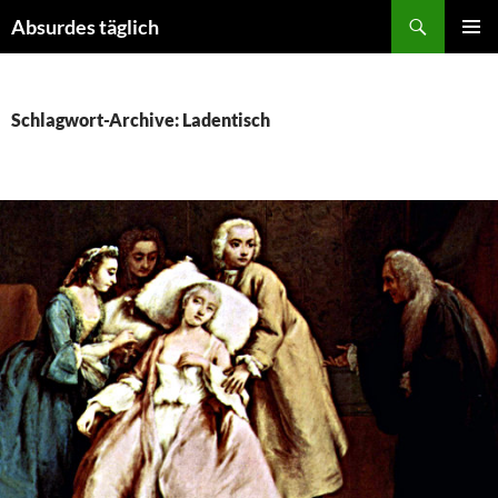
Suchen
Absurdes täglich
ZUM
PRIMÄR
INHALT
MENÜ
SPRINGEN
Schlagwort-Archive: Ladentisch