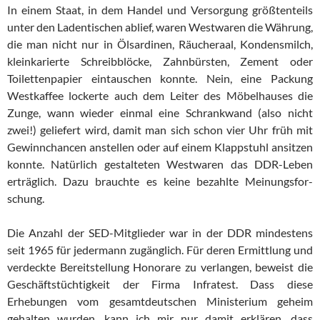
In einem Staat, in dem Handel und Versorgung größtenteils
unter den Ladentischen ablief, waren Westwaren die Währung,
die man nicht nur in Ölsardinen, Räucheraal, Kondensmilch,
kleinkarierte Schreib­blöcke, Zahnbürsten, Zement oder
Toilettenpapier ein­tau­schen konnte. Nein, eine Packung
Westkaffee lockerte auch dem Lei­ter des Möbelhauses die
Zunge, wann wieder einmal eine Schrank­wand (also nicht
zwei!) geliefert wird, damit man sich schon vier Uhr früh mit
Gewinnchancen anstellen oder auf einem Klapp­stuhl ansitzen
konnte. Natürlich gestalteten Westwaren das DDR-Leben
erträglich. Dazu brauchte es keine bezahlte Mei­nungs­for­
schung.
Die Anzahl der SED-Mitglieder war in der DDR mindestens
seit 1965 für jedermann zugänglich. Für deren Ermittlung und
verdeckte Bereitstellung Honorare zu verlangen, beweist die
Ge­schäfts­tüch­tig­keit der Firma Infratest. Dass diese
Erhebungen vom ge­samt­deut­schen Ministerium geheim
gehalten wurden, kann ich mir nur damit erklären, dass