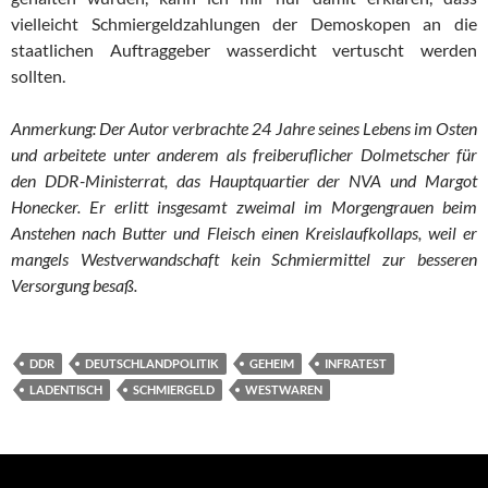
vielleicht Schmiergeldzahlungen der De­mos­ko­pen an die
staatlichen Auftraggeber wasserdicht ver­tuscht werden
sollten.
Anmerkung: Der Autor verbrachte 24 Jahre seines Lebens im Osten
und arbeitete unter anderem als freiberuflicher Dolmetscher für
den DDR-Ministerrat, das Hauptquartier der NVA und Margot
Honecker. Er erlitt insgesamt zweimal im Morgengrauen beim
Anstehen nach But­ter und Fleisch einen Kreislaufkollaps, weil er
mangels West­ver­wand­schaft kein Schmiermittel zur besseren
Versorgung besaß.
DDR
DEUTSCHLANDPOLITIK
GEHEIM
INFRATEST
LADENTISCH
SCHMIERGELD
WESTWAREN