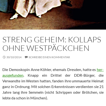
STRENG GEHEIM: KOLLAPS
OHNE WESTPÄCKCHEN
30/10/2014
SCHREIBE EINEN KOMMENTAR
Die Demoskopin Anne Köhler, ehemals Dresden, hatte es
her­
aus­ge­fun­den
. Knapp ein Drittel der DDR-Bürger, die
Verwandte im Wes­ten hatten, fanden ihre ummauerte Heimat
ganz in Ordnung. Mit solchen Erkenntnissen verdienten sie 21
Jahre lang ihre Sem­meln (nicht Schrippen oder Brötchen, sie
lebte da schon in Mün­chen).