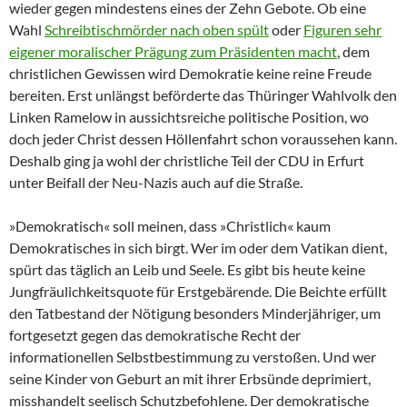
wieder gegen mindestens eines der Zehn Gebote. Ob eine
Wahl
Schreibtischmörder nach oben spült
oder
Figuren sehr
eigener moralischer Prägung zum Präsidenten macht
, dem
christlichen Gewissen wird Demokratie keine reine Freude
bereiten. Erst unlängst beförderte das Thüringer Wahlvolk den
Linken Ramelow in aussichtsreiche politische Position, wo
doch jeder Christ dessen Höllenfahrt schon voraussehen kann.
Deshalb ging ja wohl der christliche Teil der CDU in Erfurt
unter Beifall der Neu-Nazis auch auf die Straße.
»Demokratisch« soll meinen, dass »Christlich« kaum
Demokratisches in sich birgt. Wer im oder dem Vatikan dient,
spürt das täglich an Leib und Seele. Es gibt bis heute keine
Jungfräulichkeitsquote für Erstgebärende. Die Beichte erfüllt
den Tatbestand der Nötigung besonders Minderjähriger, um
fortgesetzt gegen das demokratische Recht der
informationellen Selbstbestimmung zu verstoßen. Und wer
seine Kinder von Geburt an mit ihrer Erbsünde deprimiert,
misshandelt seelisch Schutzbefohlene. Der demokratische