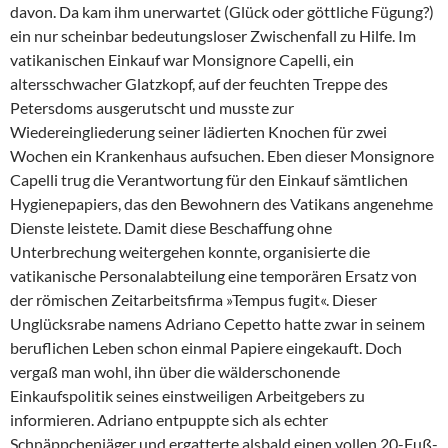
davon. Da kam ihm unerwartet (Glück oder göttliche Fügung?)
ein nur scheinbar bedeutungsloser Zwischenfall zu Hilfe. Im
vatikanischen Einkauf war Monsignore Capelli, ein
altersschwacher Glatzkopf, auf der feuchten Treppe des
Petersdoms ausgerutscht und musste zur
Wiedereingliederung seiner lädierten Knochen für zwei
Wochen ein Krankenhaus aufsuchen. Eben dieser Monsignore
Capelli trug die Verantwortung für den Einkauf sämtlichen
Hygienepapiers, das den Bewohnern des Vatikans angenehme
Dienste leistete. Damit diese Beschaffung ohne
Unterbrechung weitergehen konnte, organisierte die
vatikanische Personalabteilung eine temporären Ersatz von
der römischen Zeitarbeitsfirma »Tempus fugit«. Dieser
Unglücksrabe namens Adriano Cepetto hatte zwar in seinem
beruflichen Leben schon einmal Papiere eingekauft. Doch
vergaß man wohl, ihn über die wälderschonende
Einkaufspolitik seines einstweiligen Arbeitgebers zu
informieren. Adriano entpuppte sich als echter
Schnäppchenjäger und ergatterte alsbald einen vollen 20-Fuß-