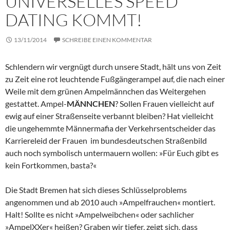
UNIVERSELLES SPEED
DATING KOMMT!
13/11/2014
SCHREIBE EINEN KOMMENTAR
Schlendern wir vergnügt durch unsere Stadt, hält uns von Zeit
zu Zeit eine rot leuchtende Fußgängerampel auf, die nach einer
Weile mit dem grünen Ampelmännchen das Weitergehen
gestattet. Ampel-
MÄNNCHEN
? Sollen Frauen vielleicht auf
ewig auf einer Straßenseite verbannt bleiben? Hat vielleicht
die ungehemmte Männermafia der Verkehrsentscheider das
Karriereleid der Frauen im bundesdeutschen Straßenbild
auch noch symbolisch untermauern wollen: »Für Euch gibt es
kein Fortkommen, basta?«
Die Stadt Bremen hat sich dieses Schlüsselproblems
angenommen und ab 2010 auch »Ampelfrauchen« montiert.
Halt! Sollte es nicht »Ampelweibchen« oder sachlicher
»AmpelXXer« heißen? Graben wir tiefer, zeigt sich, dass