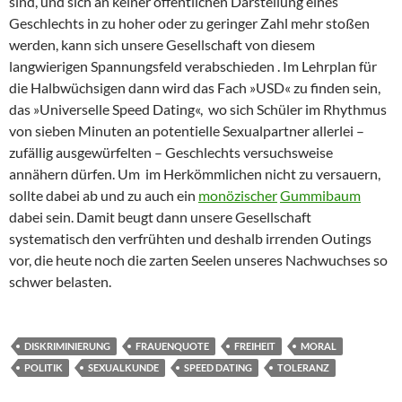
sind, und sich an keiner öffentlichen Darstellung eines
Geschlechts in zu hoher oder zu geringer Zahl mehr stoßen
werden, kann sich unsere Gesellschaft von diesem
langwierigen Spannungsfeld verabschieden . Im Lehrplan für
die Halbwüchsigen dann wird das Fach »USD« zu finden sein,
das »Universelle Speed Dating«, wo sich Schüler im Rhythmus
von sieben Minuten an potentielle Sexualpartner allerlei –
zufällig ausgewürfelten – Geschlechts versuchsweise
annähern dürfen. Um im Herkömmlichen nicht zu versauern,
sollte dabei ab und zu auch ein
monözischer
Gummibaum
dabei sein. Damit beugt dann unsere Gesellschaft
systematisch den verfrühten und deshalb irrenden Outings
vor, die heute noch die zarten Seelen unseres Nachwuchses so
schwer belasten.
DISKRIMINIERUNG
FRAUENQUOTE
FREIHEIT
MORAL
POLITIK
SEXUALKUNDE
SPEED DATING
TOLERANZ