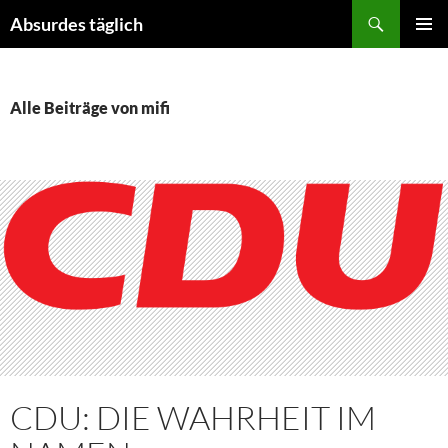
Suchen
Absurdes täglich
ZUM
PRIMÄR
INHALT
MENÜ
SPRINGEN
Alle Beiträge von mifi
CDU: DIE WAHRHEIT IM