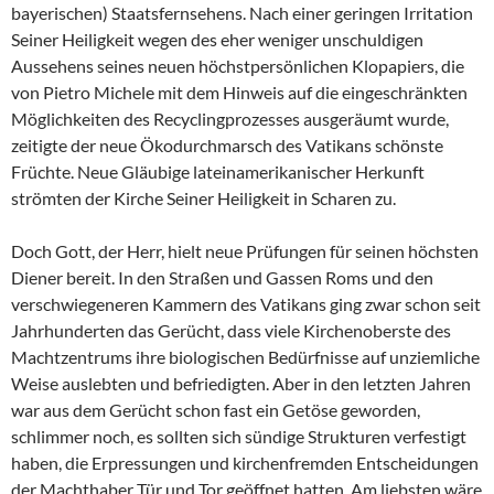
bayerischen) Staatsfernsehens. Nach einer geringen Irritation
Seiner Heiligkeit wegen des eher weniger unschuldigen
Aussehens seines neuen höchstpersönlichen Klopapiers, die
von Pietro Michele mit dem Hinweis auf die eingeschränkten
Möglichkeiten des Recyclingprozesses ausgeräumt wurde,
zeitigte der neue Ökodurchmarsch des Vatikans schönste
Früchte. Neue Gläubige lateinamerikanischer Herkunft
strömten der Kirche Seiner Heiligkeit in Scharen zu.
Doch Gott, der Herr, hielt neue Prüfungen für seinen höchsten
Diener bereit. In den Straßen und Gassen Roms und den
verschwiegeneren Kammern des Vatikans ging zwar schon seit
Jahrhunderten das Gerücht, dass viele Kirchenoberste des
Machtzentrums ihre biologischen Bedürfnisse auf unziemliche
Weise auslebten und befriedigten. Aber in den letzten Jahren
war aus dem Gerücht schon fast ein Getöse geworden,
schlimmer noch, es sollten sich sündige Strukturen verfestigt
haben, die Erpressungen und kirchenfremden Entscheidungen
der Machthaber Tür und Tor geöffnet hatten. Am liebsten wäre