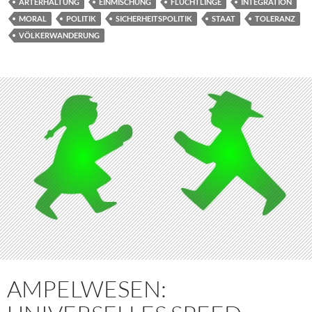
ARTERHALTUNG
EINMISCHUNG
FLÜCHTLINGE
INTEGRATION
MORAL
POLITIK
SICHERHEITSPOLITIK
STAAT
TOLERANZ
VÖLKERWANDERUNG
AMPELWESEN: