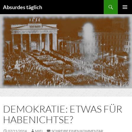
Suchen
Absurdes täglich
ZUM
PRIMÄR
INHALT
MENÜ
SPRINGEN
DEMOKRATIE: ETWAS FÜR
HABENICHTSE?
07/11/2014
MIFI
SCHREIBE EINEN KOMMENTAR