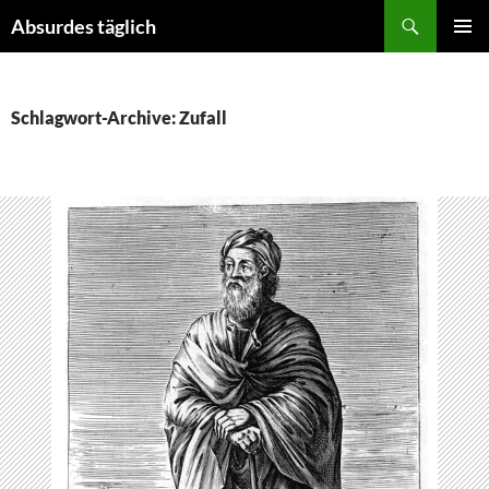
Suchen
Absurdes täglich
ZUM
PRIMÄR
INHALT
MENÜ
SPRINGEN
Schlagwort-Archive: Zufall